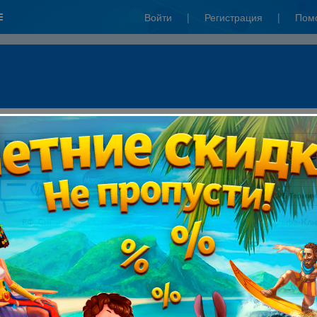
Войти
|
Регистрация
|
Пом
к":