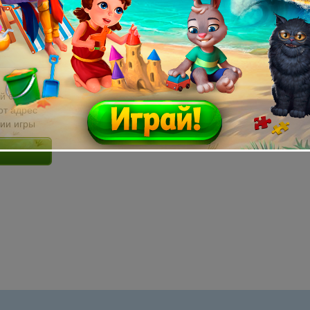
й email без
от адрес
сии игры