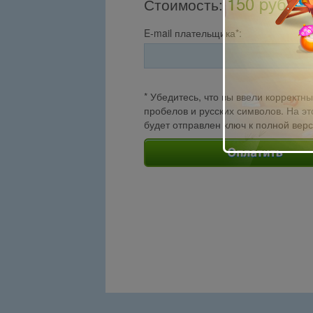
150 pуб.
Стоимость
:
E-mail плательщика*:
* Убедитесь, что вы ввели корректны
пробелов и русских символов. На эт
будет отправлен ключ к полной вер