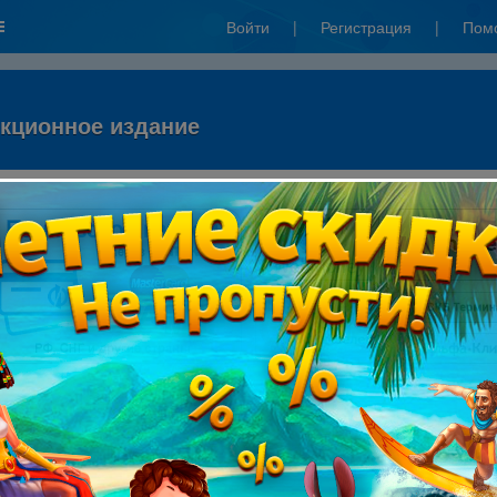
Войти
|
Регистрация
|
Пом
кционное издание
к":