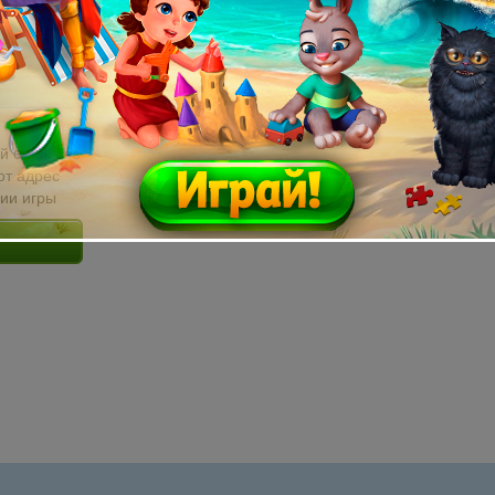
й email без
от адрес
сии игры