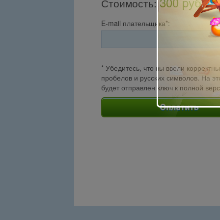
300 pуб.
Стоимость
:
E-mail плательщика*:
* Убедитесь, что вы ввели корректны
пробелов и русских символов. На эт
будет отправлен ключ к полной вер