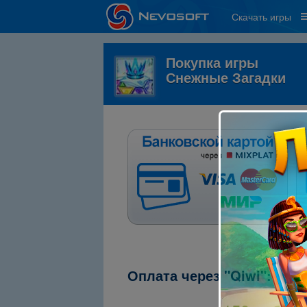
Скачать игры
Покупка игры
Снежные Загадки
Оплата через "Qiwi":