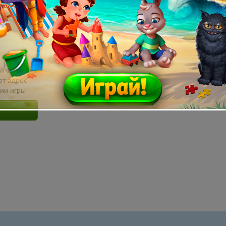
й email без
от адрес
сии игры