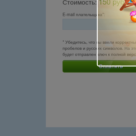
150 pуб.
Стоимость
:
E-mail плательщика*:
* Убедитесь, что вы ввели корректны
пробелов и русских символов. На эт
будет отправлен ключ к полной вер