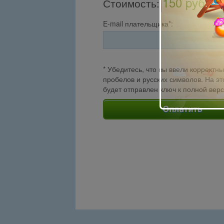
150 pуб.
Стоимость
:
E-mail плательщика*:
* Убедитесь, что вы ввели корректны
пробелов и русских символов. На эт
будет отправлен ключ к полной вер