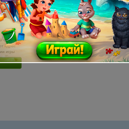
й email без
от адрес
сии игры