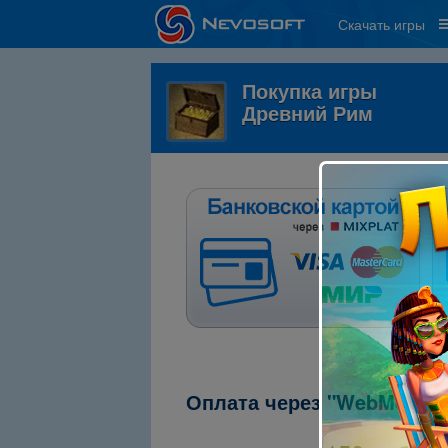
Скачать игры
Покупка игры
Древний Рим
Оплата через "WebMoney"