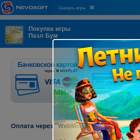
Скачать игры
Покупка игры
Пазл Бум
Оплата через "WebMoney":