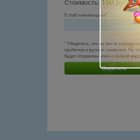
150 pуб.
Стоимость
:
E-mail плательщика*:
* Убедитесь, что вы ввели корректны
пробелов и русских символов. На эт
будет отправлен ключ к полной вер