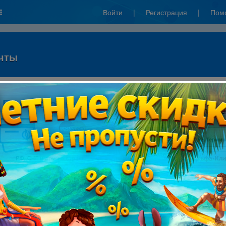
Войти
|
Регистрация
|
Пом
ечты
: