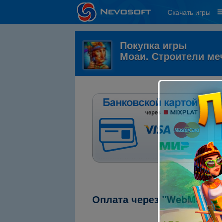
Скачать игры
Покупка игры
Моаи. Строители м
Оплата через "WebMoney"