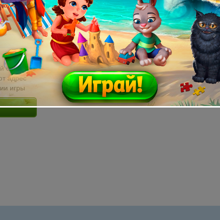
й email без
от адрес
сии игры