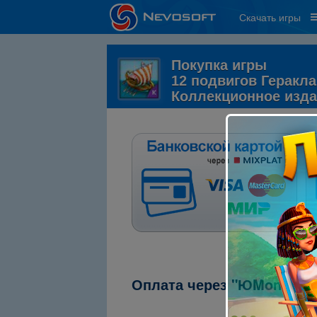
Скачать игры
Покупка игры
12 подвигов Геракла
Коллекционное изд
Оплата через "ЮMoney" (