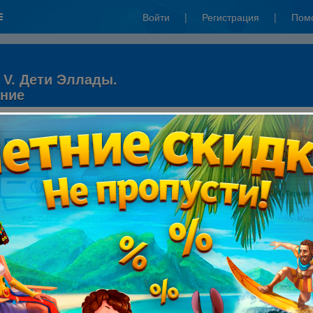
Войти
|
Регистрация
|
Пом
 V. Дети Эллады.
ание
"ЯндексДеньги"):