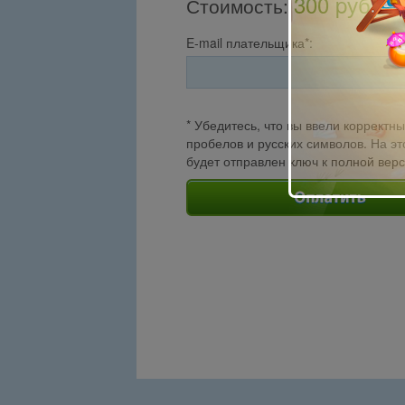
300 pуб.
Стоимость
:
E-mail плательщика*:
* Убедитесь, что вы ввели корректны
пробелов и русских символов. На эт
будет отправлен ключ к полной вер