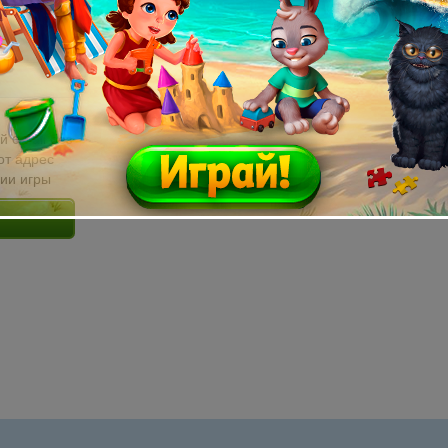
й email без
от адрес
сии игры