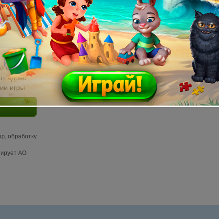
й email без
от адрес
сии игры
ор, обработку
тирует АО