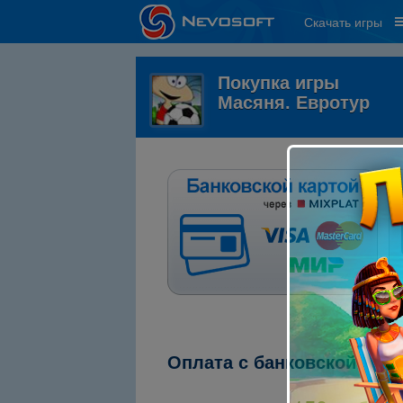
Скачать игры
Покупка игры
Масяня. Евротур
Оплата с банковской кар