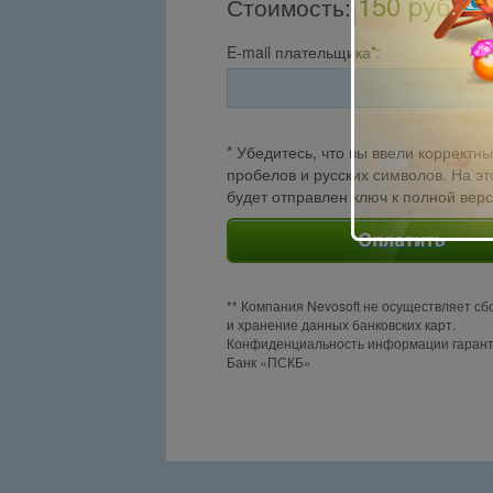
150 pуб.
Стоимость
:
E-mail плательщика*:
* Убедитесь, что вы ввели корректны
пробелов и русских символов. На эт
будет отправлен ключ к полной вер
** Компания Nevosoft не осуществляет сб
и хранение данных банковских карт.
Конфиденциальность информации гаран
Банк «ПСКБ»