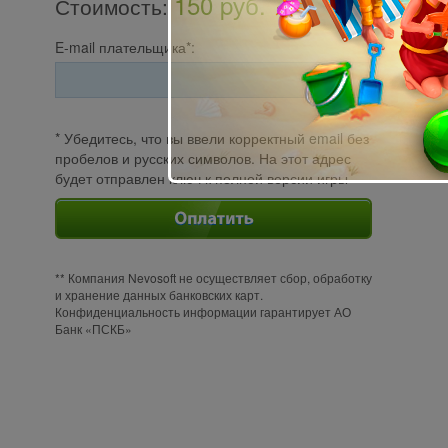
150 pуб.
Стоимость
:
E-mail плательщика*:
* Убедитесь, что вы ввели корректный email без
пробелов и русских символов. На этот адрес
будет отправлен ключ к полной версии игры
** Компания Nevosoft не осуществляет сбор, обработку
и хранение данных банковских карт.
Конфиденциальность информации гарантирует АО
Банк «ПСКБ»