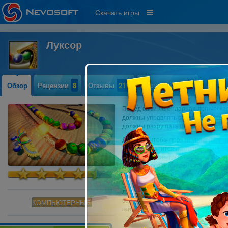
Скачать игры
Луксор
Обзор
Рецензии
8
Отзывы
211
Прохождение
5
Перед вами легендарная логическая
должны управлять ракеткой и с ее
должны разрушать цепочки шариков
Для того, чтобы пройти уровень, ва
как она докатится до пирамиды. Есл
придется переигрывать. Сложность
движутся все быстрее. Чтобы успе
арсенал различных бонусов.
Ставшая культовой, игра «Луксор» 
логически мыслить и моментально 
версия игры включает восемьдесят 
КОМПЬЮТЕРНЫЕ
геймплей не позволит вам скучать о