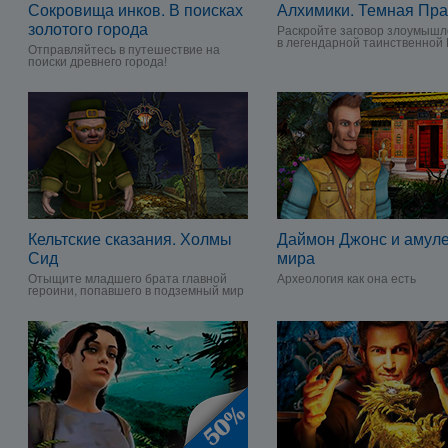
Сокровища инков. В поисках
Алхимики. Темная Пра
золотого города
Раскройте заговор злоумышл
в легендарной таинственной 
Отправляйтесь в путешествие на
поиски древнего города!
Кельтские сказания. Холмы
Даймон Джонс и амуле
Сид
мира
Отыщите младшего брата главной
Археология как она есть
героини, попавшего в подземный мир