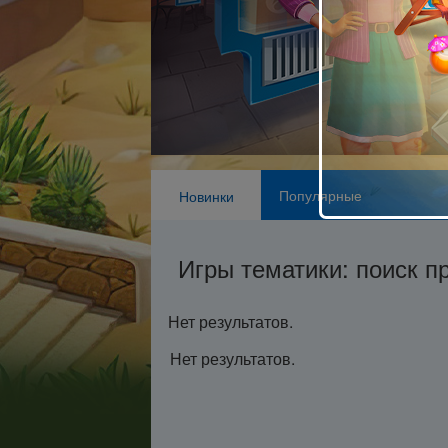
Популярные
Новинки
Игры тематики: поиск п
Нет результатов.
Нет результатов.