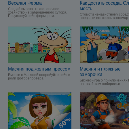
Веселая Ферма
Как достать соседа. С
месть
Создай высоко- технологичное
хозяйство из заброшенного хутора.
Отомсти ненавистному сосед
Почувствуй себе фермером.
преврати его жизнь в кошмар
Масяня под желтым прессом
Масяня и пляжные
заморочки
Вместе с Масяней попробуйте себя в
роли фоторепортера
Бизнес-игра о приключениях
на гавайском побережье