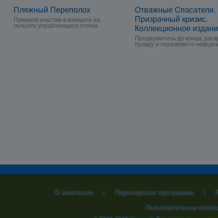
Пляжный Переполох
Отважные Cпасатели.
Призрачный кризис.
Примите участие в конкурсе на
лучшего управляющего пляжа
Коллекционное издан
Продержитесь до конца, раск
правду и переживите неведо
О компании
Партнерская программа
|
|
Пользовательское согла