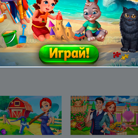
Все жанры
про еду