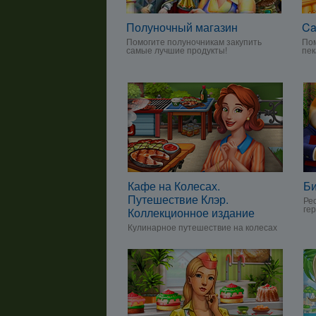
Полуночный магазин
Ca
Помогите полуночникам закупить
Пом
самые лучшие продукты!
пек
Кафе на Колесах.
Б
Путешествие Клэр.
Ре
ге
Коллекционное издание
Кулинарное путешествие на колесах