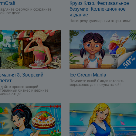
rmCraft
Круиз Клэр. Фестивальное
безумие. Коллекционное
авляйте фермой и сохраните
ейное дело!
издание
Навстречу кулинарным открытиям!
рмания 3. Зверский
Ice Cream Mania
петит
Помогите юной Синди готовить
мороженое для покупателей!
здайте процветающий
торанный бизнес и верните
жение отца!