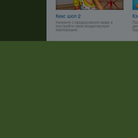
Кекс шоп 2
Кэ
Начните с придорожного кафе и
По
постройте свою кондитерскую
де
корпорацию
ба
Торговый переполох 2
Ca
Долгожданное продолжение
По
увлекательного бизнес-симулятора
их
О компании
Партнер
|