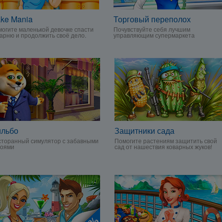
ke Mania
Торговый переполох
огите маленькой девочке спасти
Почувствуйте себя лучшим
арню и продолжить своё дело.
управляющим супермаркета
ильбо
Защитники сада
сторанный симулятор с забавными
Помогите растениям защитить свой
роями
сад от нашествия коварных жуков!