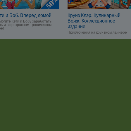
ти и Боб. Вперед домой
Круиз Клэр. Кулинарный
Вояж. Коллекционное
могите Кэти и Бобу заработать
ньги в прекрасном тропическом
издание
ре!
Приключения на круизном лайнере
Безумная таверна. Дионис.
Коллекционное издание
Создавайте блюда, чтобы
умилостивить древних богов!
ke Mania 2
могите друзьям Джил не потерять
 ресторанный бизнес
ская программа
Разработчикам игр
Отзывы и пожелани
|
|