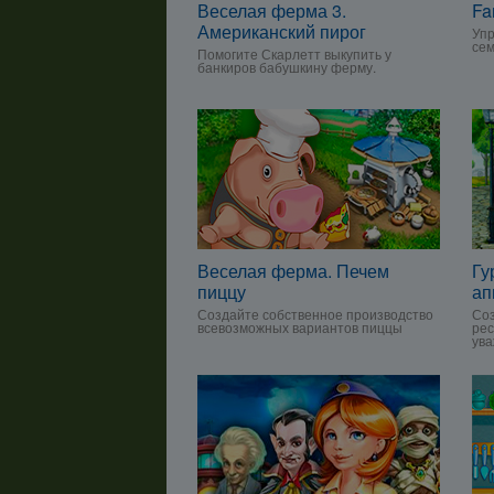
Веселая ферма 3.
Fa
Американский пирог
Упр
сем
Помогите Скарлетт выкупить у
банкиров бабушкину ферму.
Веселая ферма. Печем
Гу
пиццу
ап
Создайте собственное производство
Со
всевозможных вариантов пиццы
рес
ува