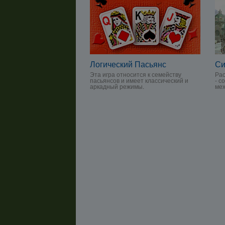
Логический Пасьянс
Си
Эта игра относится к семейству
Рас
пасьянсов и имеет классический и
- с
аркадный режимы.
мех