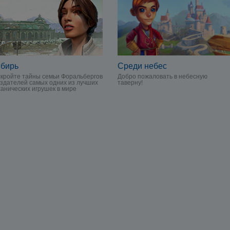
Среди небес
бирь
Добро пожаловать в небесную
кройте тайны семьи Форальбергов
таверну!
оздателей самых одних из лучших
анических игрушек в мире