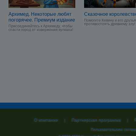
Архимед. Некоторые любят
Сказочное королевств
погорячее. Премиум издание
Помогите Кевину и его друзь
противостоять древнему злу!
Присоединяйтесь к Архимеду, чтобы
спасти город от извержения вулкана!
О компании
Партнерская программа
|
|
Пользовательское согла