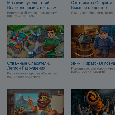
Мозаики путешествий.
Охотники за Снарком.
Великолепный Стокгольм
Высшее общество
Виртуальный тур по прекрасному
Очистите доброе имя Никола
городу Стокгольму
Отважные Спасатели.
Янки. Пиратская лову
Легион Разрушения
Помогите героям короля Арт
выбраться из ловушки!
Когда научный прорыв обернулся
настоящим кошмаром!