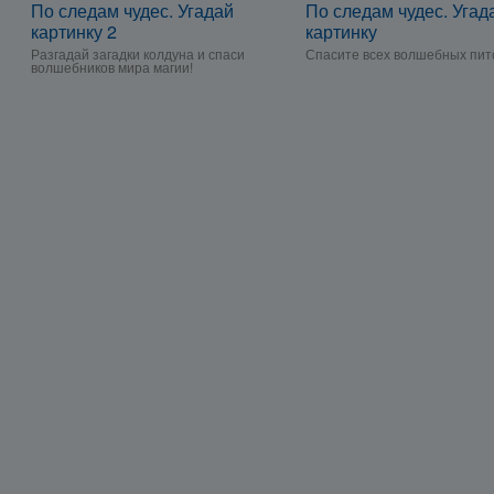
По следам чудес. Угадай
По следам чудес. Угад
картинку 2
картинку
Разгадай загадки колдуна и спаси
Спасите всех волшебных пит
волшебников мира магии!