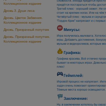
сложности. Иногда придётся просто 
Коллекционное издание
придётся постараться чтобы достат
Третий плюс - хороший сюжет. Не о
Дрожь 3. Души леса
стоит на крепких ногах. Или на чём 
Четвёртый плюс - музыка и саундтр
Дрожь. Цветок Забвения.
"Гордон Крик" напрягают и с первы
Коллекционное издание
Минусы:
Дрожь. Призрачный попутчик
Игра получилась маловата. Хотелос
Дрожь. Призрачный попутчик.
игры. Добавить достижения, бонусн
Коллекционное издание
музыки и видеороликов, которые м
Графика:
Графика красива. Всё отлично прори
бывает в некоторых играх. Довольн
плюс!
Геймплей:
Игровой процесс не напрягает. Инт
задач очень помогают ориентироват
Тёмные места хорошо освещаются.
Заключение:
Ну, в заключении хотелось бы сказа