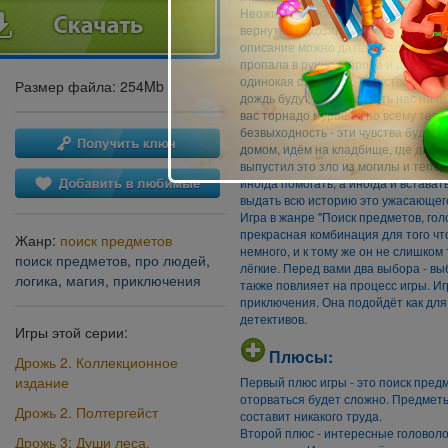
Неожиданно на заднем сиденье об
вернуть его хозяйке, мы отправляем
описание можно дать началу игры. 
пропала в руинах города и даже на
одинокая старушка. Таинственный д
Размер файла: 254Mb
дождь будут преследовать нас на п
вас торнадо мурашек по всему телу
безвыходность - эти чувства будут 
домом, идём на кладбище, где давн
выпустил это зло из могилы и тепе
иногда помогать, а иногда и встават
выдать всю историю это ужасающего
Игра в жанре "Поиск предметов, гол
прекрасная комбинация для того что
Жанр:
поиск предметов
немного, и к тому же он не слишком
поиск предметов
,
про людей
,
лёгкие. Перед вами два выбора - в
логика
,
магия
,
приключения
также повлияет на процесс игры. Иг
приключения. Она подойдёт как дл
детективов.
Игры этой серии:
Плюсы:
Дрожь 2. Коллекционное
издание
Первый плюс игры - это поиск предм
оторваться будет сложно. Предметы
Дрожь 2. Полтергейст
составит никакого труда.
Второй плюс - интересные головоло
Дрожь 3: Души леса.