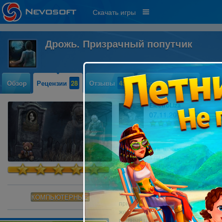
Скачать игры
Дрожь. Призрачный попутчик
Обзор
Рецензии
28
Отзывы
453
Прохождение
48
ElectroLiza
07.11.2013 14:13
5
Дождь, гроза, шоссе и тусклый све
Неправда ли страшное начало. Даж
"Дрожь. Призрачный попутчик" - эт
собственной психикой и нервишка
Человек, чьё имя неизвестно, едет 
КОМПЬЮТЕРНЫЕ
приведёт его... Стоп! Кто это? Крас
же отказать довезти до дома таку
главный герой. Он довозит её до мр