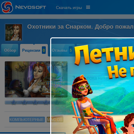
Скачать игры
Охотники за Снарком. Добро пожал
Обзор
Рецензии
0
Отзывы
5
Прохождение
0
Здесь пока никто не писал
КОМПЬЮТЕРНЫЕ
MAC OS