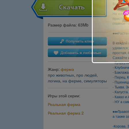
Вооруживш
"О! Ужас!
Но контра
приступае
главное -
Размер файла: 63Mb
♦♦♦Растен
В каждой 
удивился:
простая, 
Сажайте и
- Кукуруз
- Клубнич
Жанр:
ферма
- Баклажа
про животных
,
про людей
,
- Перец. К
логика
,
на ферме
,
симуляторы
- Пшеница
- Тыква. 
- Капуста
Игры этой серии:
- Какао и
- НУ а са
Реальная ферма
♦♦♦Траво
Реальная ферма 2
а также 
-Корова. 