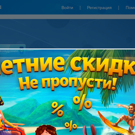
Войти
|
Регистрация
|
Пом
хождение
0
Евгений Холин
27.10.2011 16:55
66
красавицы, Вам коровы нравятся?
 всё начиналось или история сюжетА♦♦♦
 студёную зимнюю пору... то есть в обычный летний денёк Лиза решила
кой-нибудь кастинг(даже не зная, что и куда?),ведь ей было всё равно, что
шоу!!! Конкурентов у неё не оказалось, и она была принята! Нет, я ей
, как можно было подписать контракт, не прочитав его!!! ("Типичная
" - скажете вы, и ошибётесь, она - рыжая)