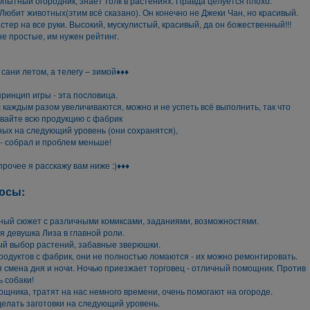
пытный огородник, знает толк в растениях. Правда целуется плохо.
Любит животных(этим всё сказано). Он конечно не Джеки Чан, но красивый.
стер на все руки. Высокий, мускулистый, красивый, да он божественный!!!
не простые, им нужен рейтинг.
 сани летом, а телегу – зимой♦♦♦
ринцип игры - эта пословица.
 каждым разом увеличиваются, можно и не успеть всё выполнить, так что
вайте всю продукцию с фабрик
ных на следующий уровень (они сохранятся),
 - собрал и проблем меньше!
 прочее я расскажу вам ниже :)♦♦♦
юсы:
ный сюжет с различными комиксами, заданиями, возможностями.
я девушка Лиза в главной роли.
ый выбор растений, забавные зверюшки.
родуктов с фабрик, они не полностью ломаются - их можно ремонтировать.
 смена дня и ночи. Ночью приезжает торговец - отличный помощник. Против
ь собаки!
ощника, тратят на нас немного времени, очень помогают на огороде.
елать заготовки на следующий уровень.