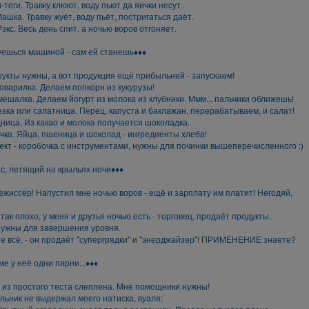
и-теги. Травку клюют, воду пьют да яички несут.
Машка. Травку жуёт, воду пьёт, постригаться даёт.
Рэкс. Весь день спит, а ночью воров отгоняет.
уешься машиной - сам ей станешь♦♦♦
кты нужны, а вот продукция ещё прибыльней - запускаем!
оварилка. Делаем попкорн из кукурузы!
мешалка. Делаем йогурт из молока из клубники. Ммм... пальчики оближешь!
зка или салатница. Перец, капуста и баклажан, перерабатываем, и салат!
ница. Из какао и молока получается шоколадка.
чка. Яйца, пшеница и шоколад - ингредиенты хлеба!
кт - коробочка с инструментами, нужны для починки вышеперечисленного :)
ас, летящий на крыльях ночи♦♦♦
режиссёр! Напустил мне ночью воров - ещё и зарплату им платит! Негодяй,
 так плохо, у меня и друзья ночью есть - торговец, продаёт продукты,
нужны для завершения уровня.
не всё, - он продаёт "супергрядки" и "энерджайзер"! ПРИМЕНЕНИЕ знаете?
ме у неё одни парни...♦♦♦
 из простого теста слеплена. Мне помощники нужны!
льник не выдержал моего натиска, вуаля: