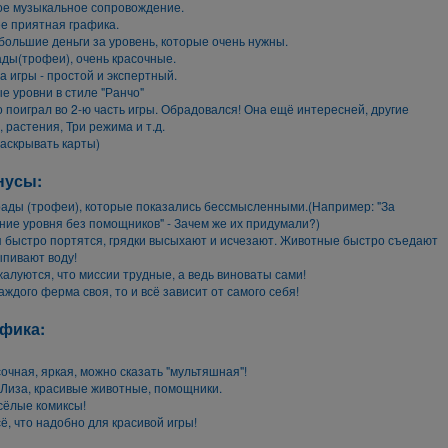
ое музыкальное сопровождение.
е приятная графика.
большие деньги за уровень, которые очень нужны.
ады(трофеи), очень красочные.
а игры - простой и экспертный.
е уровни в стиле "Ранчо"
 поиграл во 2-ю часть игры. Обрадовался! Она ещё интересней, другие
 растения, Три режима и т.д.
раскрывать карты)
нусы:
рады (трофеи), которые показались бессмысленными.(Например: "За
ие уровня без помощников" - Зачем же их придумали?)
я быстро портятся, грядки высыхают и исчезают. Животные быстро съедают
ыпивают воду!
жалуются, что миссии трудные, а ведь виноваты сами!
 каждого ферма своя, то и всё зависит от самого себя!
фика:
очная, яркая, можно сказать "мультяшная"!
 Лиза, красивые животные, помощники.
сёлые комиксы!
сё, что надобно для красивой игры!