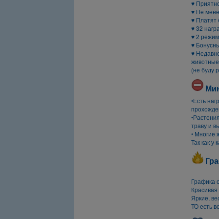
♥ Приятн
♥ Не мене
♥ Платят 
♥ 32 нагр
♥ 2 режим
♥ Бонусны
♥ Недавно
животные,
(не буду 
Ми
•Есть наг
прохожден
•Растени
траву и в
• Многие 
Так как у
Гра
Графика с
Красивая
Яркие, ве
ТО есть в