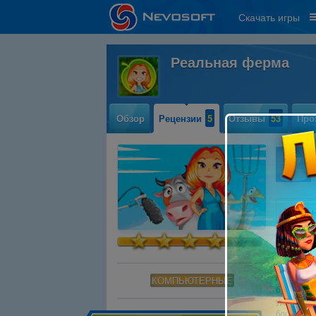
Скачать игры
Реальная ферма
Обзор
Рецензии
5
Отзывы
53
Про
Девицы-
♦♦♦Как же
Однажды в
пройти ка
КОМПЬЮТЕРНЫЕ
будет за 
удивляюсь
блондинка