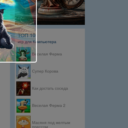
ТОП 10
игр для Компьютера
Веселая Ферма
Супер Корова
Как достать соседа
Веселая Ферма 2
Масяня под желтым
прессом