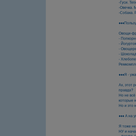
-Гуси. Тег
-Овечка. 
-Собака. 
♦♦♦Польз
Овощи-фру
- Попкорн
- Йогурто
- Овощере
- Шоколад
- Хлебопе
Ремкомпле
♦♦♦Я - уж
Ах, этот 
правда?
Но не всё
которые 
Но и это 
♦♦♦ А на у
Я тоже не
НУ и нача