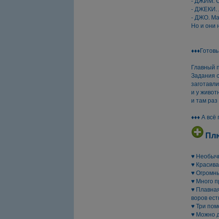
- ДЖИМ. О
- ДЖЕКИ. 
- ДЖО. Ма
Но и они 
♦♦♦Готовь
Главный п
Задания с
заготавли
и у живот
и там раз
♦♦♦ А всё
Пл
♥ Необыч
♥ Красива
♥ Огромн
♥ Много п
♥ Плавная
воров ест
♥ Три пом
♥ Можно д