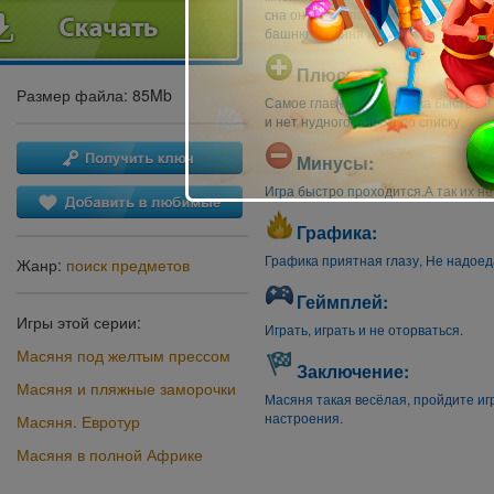
сна он берёт парашют и выпрыгивает
башню. Масяня и Лохматый помогаю
Плюсы:
Размер файла: 85Mb
Самое главное: Подсказка быстро 
и нет нудного поиска по списку.
Минусы:
Игра быстро проходится.А так их не
Графика:
Графика приятная глазу, Не надоед
Жанр:
поиск предметов
Геймплей:
Игры этой серии:
Играть, играть и не оторваться.
Масяня под желтым прессом
Заключение:
Масяня и пляжные заморочки
Масяня такая весёлая, пройдите иг
настроения.
Масяня. Евротур
Масяня в полной Африке