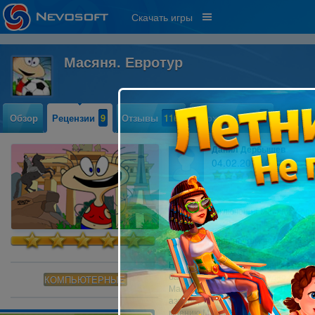
Скачать игры
Масяня. Евротур
Обзор
Рецензии
9
Отзывы
116
Прохождение
5
Данил Дербышев
04.02.2012 08:35
3
Новые приключения Масяни и друг
Новая игра про неугомонную Масян
закончилась тем что друг Масяни под
Но тут звонок... звонят (по мнению 
бандитов)алмазы. Но трудно отдать
КОМПЬЮТЕРНЫЕ
Масяни. И Хрюндель, Лохматый и Ма
аэропорте их поджидали бандиты. В 
мнению Масяни - Шершавина). И Хрюн