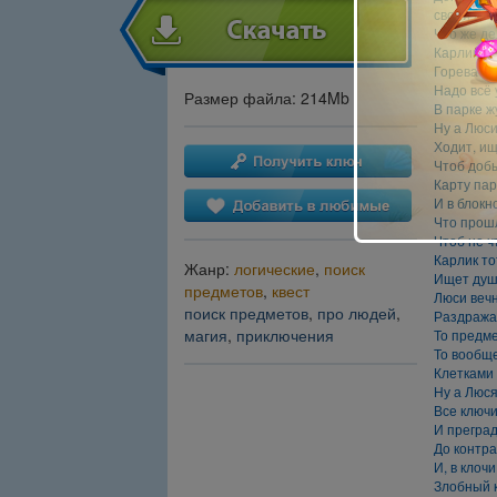
своей кро
Что же де
Карлика к
Горевать,
Надо всё 
Размер файла: 214Mb
В парке ж
Ну а Люси
Ходит, и
Чтоб доб
Карту пар
И в блокн
Что прошл
Чтоб не ч
Карлик то
Жанр:
логические
,
поиск
Ищет душ
предметов
,
квест
Люси веч
поиск предметов
,
про людей
,
Раздражае
магия
,
приключения
То предм
То вообще
Клетками 
Ну а Люся
Все ключи
И преград
До контра
И, в клоч
Злобный 