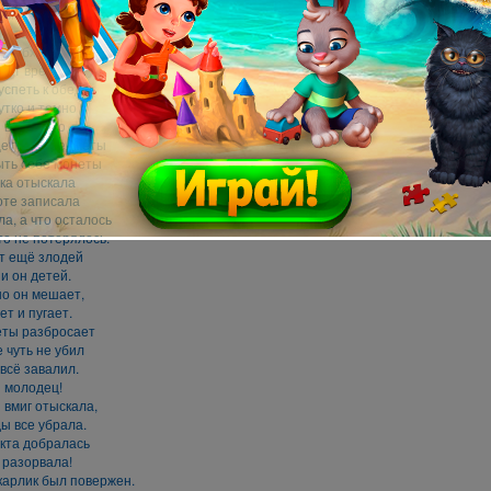
вью окропи!"
лать, как ей быть?
ак обхитрить?
 тут время нету
успеть к обеду.
утко и темно
 всё равно
щет всё предметы
ыть себе монеты
ка отыскала
оте записала
а, а что осталось
то не потерялось.
т ещё злодей
и он детей.
но он мешает,
т и пугает.
еты разбросает
 чуть не убил
всё завалил.
 молодец!
 вмиг отыскала,
ы все убрала.
кта добралась
и разорвала!
карлик был повержен.