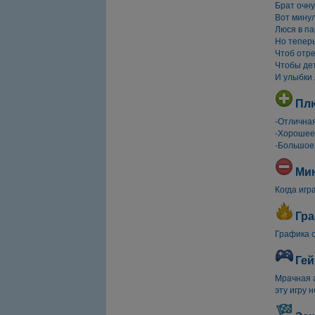
Брат очну
Вот минул
Люся в па
Но теперь
Чтоб отре
Чтобы дет
И улыбки 
Пл
-Отличная
-Хорошее
-Большое
Ми
Когда игр
Гра
Графика о
Гей
Мрачная 
эту игру 