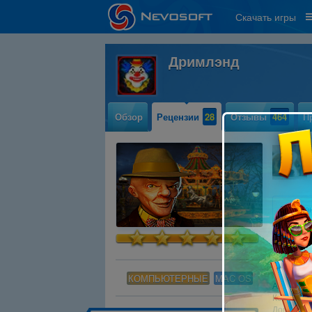
Скачать игры
Дримлэнд
Обзор
Рецензии
28
Отзывы
464
П
Дримлэн
путешес
качелях
-"Здравст
Что стоиш
КОМПЬЮТЕРНЫЕ
MAC OS
Аль за б
Коли так т
Договор 