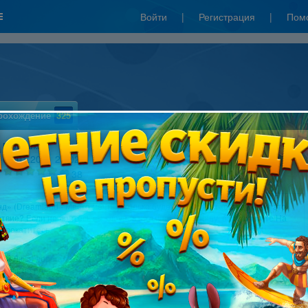
Войти
|
Регистрация
|
Пом
рохождение
325
Валюшка
05.01.2011 21:02
38
д» (Dreamland - Место мечты), только будет ли настолько радужным это
твие? Если не боитесь вы клоунов и темноты То прошу, вас заходите На
 прокатитесь.
вуй Люси дорогая!
ь как не родная?
ратцем ты пришла?
о вот те на,
наш подпиши