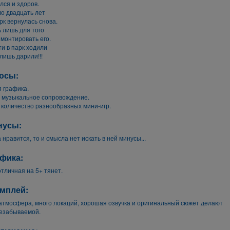
лся и здоров.
о двадцать лет
рк вернулась снова.
 лишь для того
монтировать его.
и в парк ходили
лишь дарили!!!
юсы:
 графика.
 музыкальное сопровождение.
 количество разнообразных мини-игр.
нусы:
а нравится, то и смысла нет искать в ней минусы...
фика:
тличная на 5+ тянет.
мплей:
атмосфера, много локаций, хорошая озвучка и оригинальный сюжет делают
незабываемой.