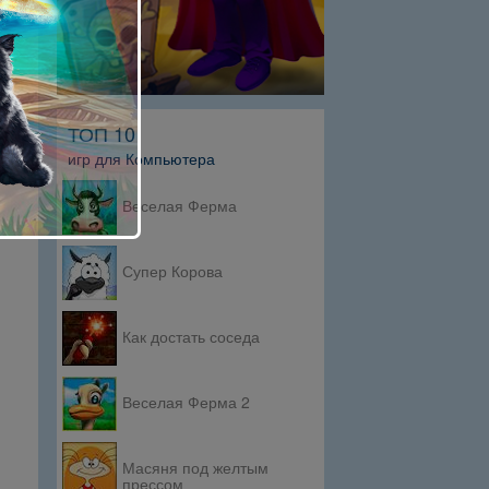
ТОП 10
игр для Компьютера
Веселая Ферма
Супер Корова
Как достать соседа
Веселая Ферма 2
Масяня под желтым
прессом