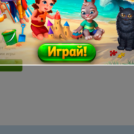
й email без
от адрес
сии игры