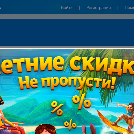
Войти
|
Регистрация
|
Пом
к":