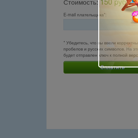
150 pуб.
Стоимость
:
E-mail плательщика*:
* Убедитесь, что вы ввели корректны
пробелов и русских символов. На эт
будет отправлен ключ к полной вер