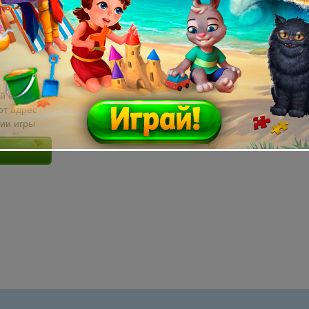
й email без
от адрес
сии игры