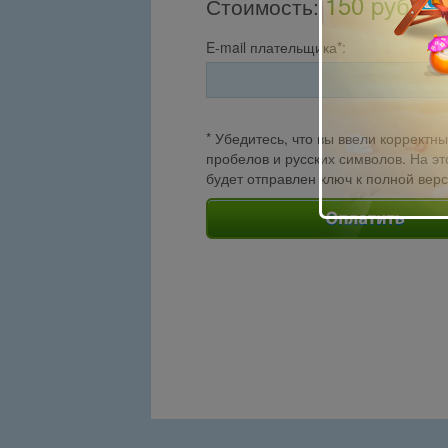
150 pуб.
Стоимость
:
E-mail плательщика*:
* Убедитесь, что вы ввели корректны
пробелов и русских символов. На эт
будет отправлен ключ к полной вер