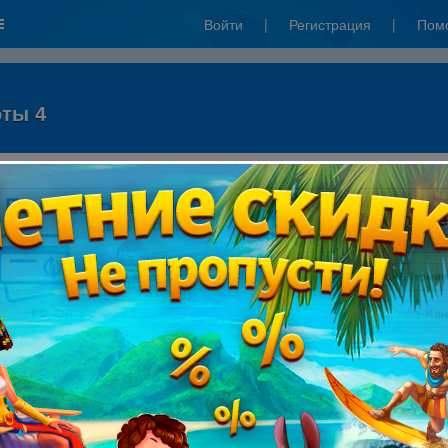
Войти
|
Регистрация
|
Пом
оты 4
КБ":