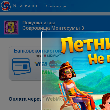
Скачать игры
Покупка игры
Сокровища Монтесумы 3
Оплата через "WebMoney":