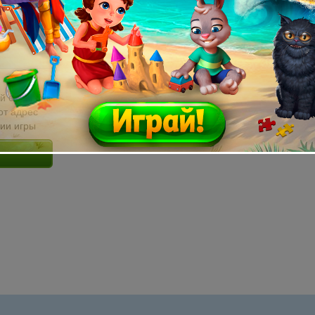
й email без
от адрес
сии игры