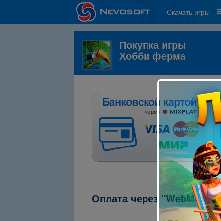
Скачать игры
Покупка игры
Хобби ферма
Оплата через "WebMoney"