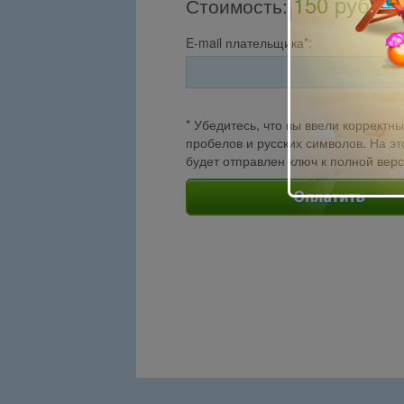
150 pуб.
Стоимость
:
E-mail плательщика*:
* Убедитесь, что вы ввели корректны
пробелов и русских символов. На эт
будет отправлен ключ к полной вер