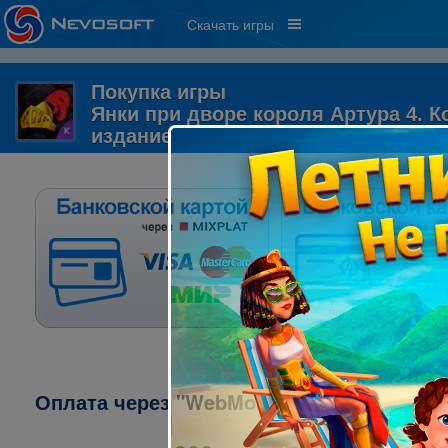
Скачать игры
Покупка игры
Янки при дворе короля Артура 4. 
издание
Оплата через "WebMoney":