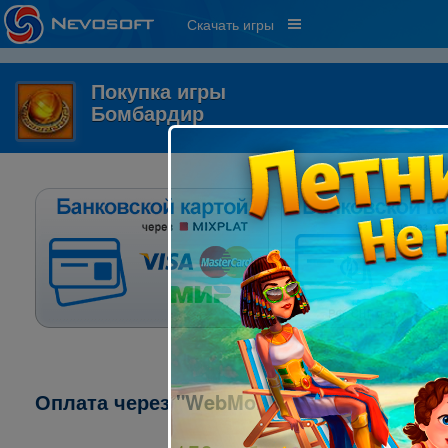
Скачать игры
Покупка игры
Бомбардир
Оплата через "WebMoney":