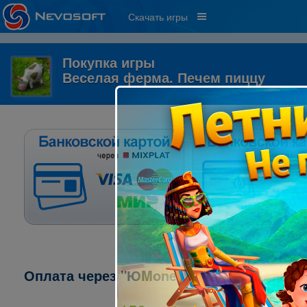
Скачать игры
Покупка игры
Веселая ферма. Печем пиццу
Оплата через "ЮMoney" ("ЯндексДеньги"