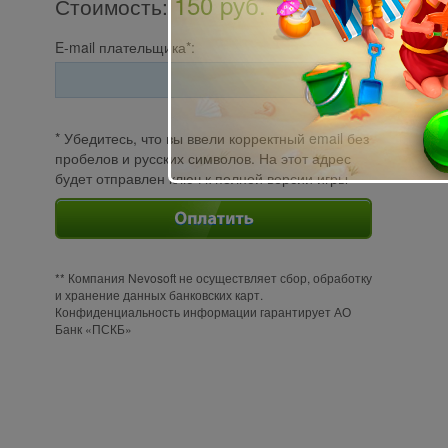
150 pуб.
Стоимость
:
E-mail плательщика*:
* Убедитесь, что вы ввели корректный email без
пробелов и русских символов. На этот адрес
будет отправлен ключ к полной версии игры
** Компания Nevosoft не осуществляет сбор, обработку
и хранение данных банковских карт.
Конфиденциальность информации гарантирует АО
Банк «ПСКБ»