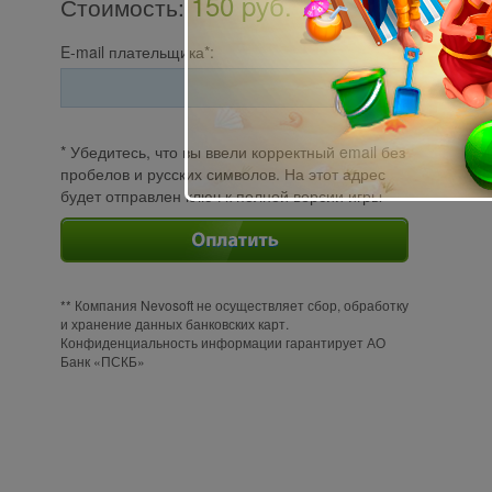
150 pуб.
Стоимость
:
E-mail плательщика*:
* Убедитесь, что вы ввели корректный email без
пробелов и русских символов. На этот адрес
будет отправлен ключ к полной версии игры
** Компания Nevosoft не осуществляет сбор, обработку
и хранение данных банковских карт.
Конфиденциальность информации гарантирует АО
Банк «ПСКБ»