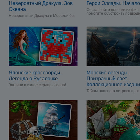
Невероятный Дракула. Зов
Герои Эллады. Начало
Океана
Составляйте цепочки из фиш
помогите обустроить подвод
Невероятный Дракула и Морской бог
Японские кроссворды.
Морские легенды.
Легенда о Русалочке
Призрачный свет.
Коллекционное издан
Загляни в самое сердце океана!
Тайны опасного острова про