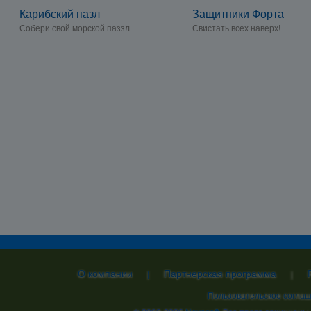
Карибский пазл
Защитники Форта
Собери свой морской паззл
Свистать всех наверх!
О компании
Партнерская программа
|
|
Пользовательское согла