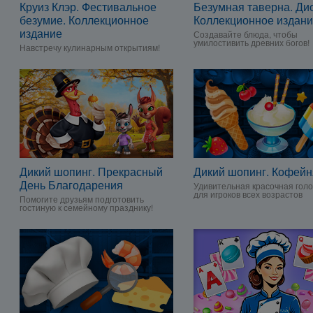
Круиз Клэр. Фестивальное
Безумная таверна. Ди
безумие. Коллекционное
Коллекционное издан
издание
Создавайте блюда, чтобы
умилостивить древних богов!
Навстречу кулинарным открытиям!
Дикий шопинг. Прекрасный
Дикий шопинг. Кофейн
День Благодарения
Удивительная красочная гол
для игроков всех возрастов
Помогите друзьям подготовить
гостиную к семейному празднику!