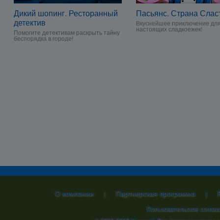
Дикий шопинг. Ресторанный
Пасьянс. Страна Слас
детектив
Вкуснейшее приключение дл
настоящих сладкоежек!
Помогите детективам раскрыть тайну
беспорядка в городе!
О компании
Партнерская программа
|
|
Пользовательское согла