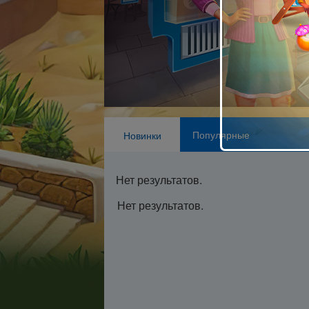
Популярные
Новинки
Нет результатов.
Нет результатов.